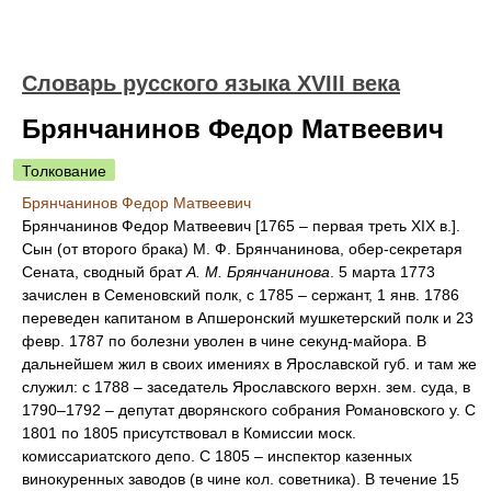
Словарь русского языка XVIII века
Брянчанинов Федор Матвеевич
Толкование
Брянчанинов Федор Матвеевич
Брянчанинов Федор Матвеевич [1765 – первая треть XIX в.].
Сын (от второго брака) М. Ф. Брянчанинова, обер-секретаря
Сената, сводный брат
А. М. Брянчанинова
. 5 марта 1773
зачислен в Семеновский полк, с 1785 – сержант, 1 янв. 1786
переведен капитаном в Апшеронский мушкетерский полк и 23
февр. 1787 по болезни уволен в чине секунд-майора. В
дальнейшем жил в своих имениях в Ярославской губ. и там же
служил: с 1788 – заседатель Ярославского верхн. зем. суда, в
1790–1792 – депутат дворянского собрания Романовского у. С
1801 по 1805 присутствовал в Комиссии моск.
комиссариатского депо. С 1805 – инспектор казенных
винокуренных заводов (в чине кол. советника). В течение 15